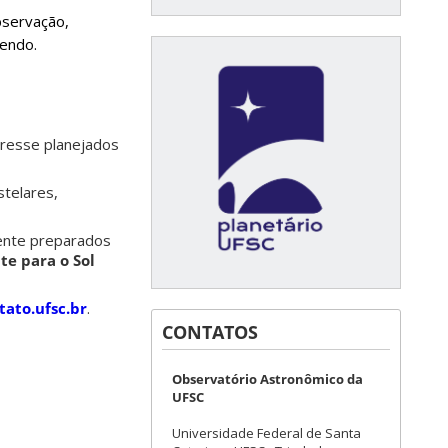
bservação,
vendo.
eresse planejados
stelares,
mente preparados
te para o Sol
ato.ufsc.br
.
CONTATOS
Observatório Astronômico da
UFSC
Universidade Federal de Santa