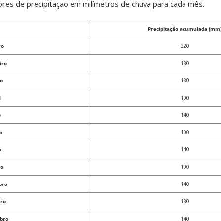
lores de precipitação em milímetros de chuva para cada mês.
Precipitação acumulada (mm
ro
220
iro
180
o
180
l
100
o
140
o
100
o
140
to
100
bro
140
ro
180
bro
140