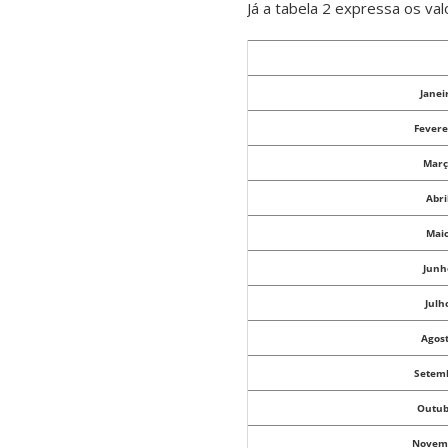
Já a tabela 2 expressa os va
Janei
Fevere
Març
Abri
Mai
Junh
Julh
Agos
Setem
Outub
Novem