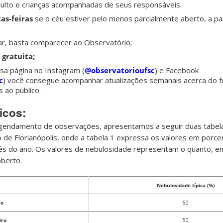
dulto e crianças acompanhadas de seus responsáveis.
as-feiras
se o céu estiver pelo menos parcialmente aberto, a par
r, basta comparecer ao Observatório;
gratuita;
sa página no Instagram (
@observatorioufsc
) e Facebook
c
) você consegue acompanhar atualizações semanais acerca do 
 ao público.
icos:
o agendamento de observações, apresentamos a seguir duas tabe
 de Florianópolis, onde a tabela 1 expressa os valores em porc
mês do ano. Os valores de nebulosidade representam o quanto, 
oberto.
Nebulosidade típica (%)
ro
60
iro
50