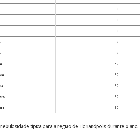
o
50
l
50
o
50
o
50
o
50
o
50
bro
60
ro
60
bro
60
bro
60
nebulosidade típica para a região de Florianópolis durante o ano.