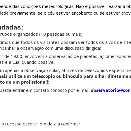
ende das condições meteorológicas! Não é possível realizar a o
da previamente, se o céu estiver encoberto ou se estiver cho
ndadas:
grupos organizados (10 pessoas ou mais);
imos que todos os visitantes possam ver todos os alvos de int
ompanhar a observação com uma discussão dirigida;
tir de 19:00, envolvem a observação de planetas, aglomerados e
as e a Lua, quando possível;
m apenas a observação solar, através de telescópios especial
ais utilize um telescópio ou binóculo para olhar diretamen
 de um profissional!
;
 basta entrar em contato conosco por e-mail:
observatorio@cont
o recesso escolar, em data a confirmar.