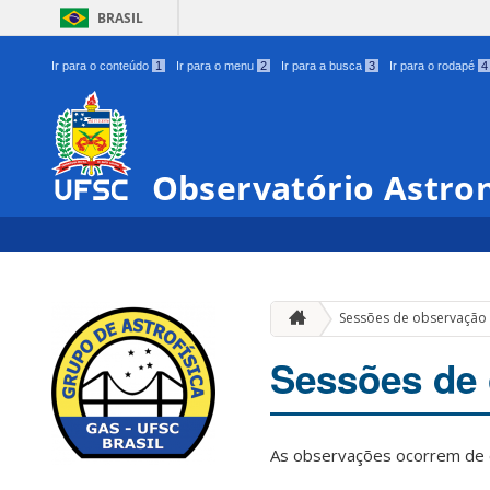
BRASIL
Ir para o conteúdo
1
Ir para o menu
2
Ir para a busca
3
Ir para o rodapé
4
Observatório Astro
Sessões de observação
Sessões de
As observações ocorrem de 