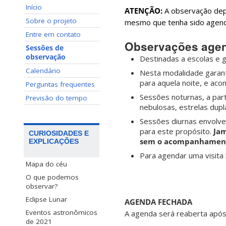
Início
ATENÇÃO:
A observação dep
Sobre o projeto
mesmo que tenha sido agenda
Entre em contato
Observações age
Sessões de
observação
Destinadas a escolas e 
Calendário
Nesta modalidade garant
para aquela noite, e ac
Perguntas frequentes
Sessões noturnas, a par
Previsão do tempo
nebulosas, estrelas dupl
Sessões diurnas envolve
para este propósito.
Jam
CURIOSIDADES E
sem o acompanhamento
EXPLICAÇÕES
Para agendar uma visita
Mapa do céu
O que podemos
observar?
Eclipse Lunar
AGENDA FECHADA
Eventos astronômicos
A agenda será reaberta após 
de 2021