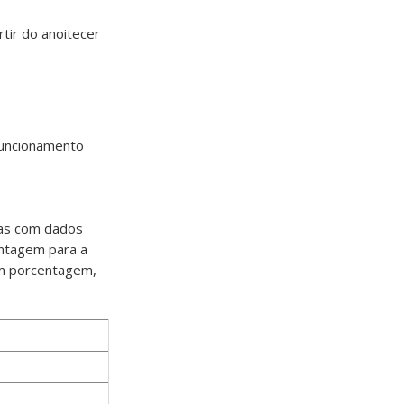
tir do anoitecer
funcionamento
las com dados
entagem para a
em porcentagem,