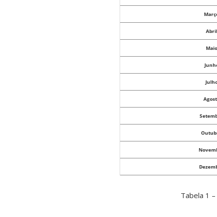
Març
Abri
Mai
Junh
Julh
Agost
Setem
Outub
Novem
Dezem
Tabela 1 – 