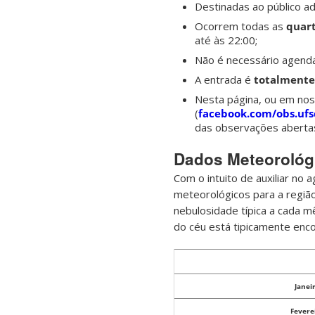
Destinadas ao público a
Ocorrem todas as
quart
até às 22:00;
Não é necessário agenda
A entrada é
totalmente 
Nesta página, ou em nos
(
facebook.com/obs.ufs
das observações abertas
Dados Meteorológ
Com o intuito de auxiliar n
meteorológicos para a região
nebulosidade típica a cada 
do céu está tipicamente enc
Janei
Fevere