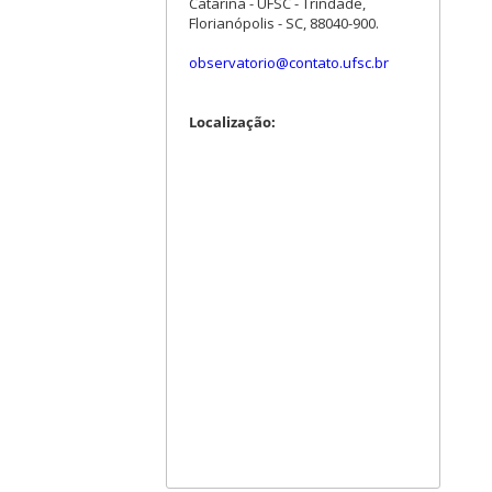
Catarina - UFSC - Trindade,
Florianópolis - SC, 88040-900.
observatorio@contato.ufsc.br
Localização: